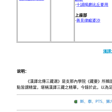
·
十誦羯磨比丘要用
上座部
·
善見律毗婆沙
漢譯
说明：
《漢譯北傳三藏選》是支那內學院《藏要》所輯
點皆謂精當，堪稱漢譯三藏之精華，今錄於此，以為