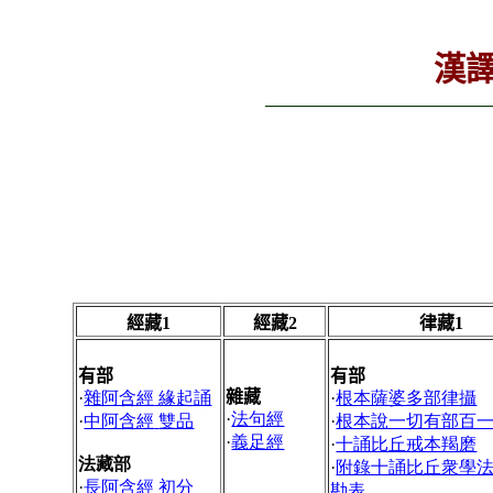
漢
經藏
1
經藏
2
律藏
1
有部
有部
雜藏
·
雜阿含經
緣起誦
·
根本薩婆多部律攝
·
法句經
·
中阿含經
雙品
·
根本說一切有部百
·
義足經
·
十誦比丘戒本羯磨
法藏部
·
附錄十誦比丘衆學
·
長阿含經
初分
勘表